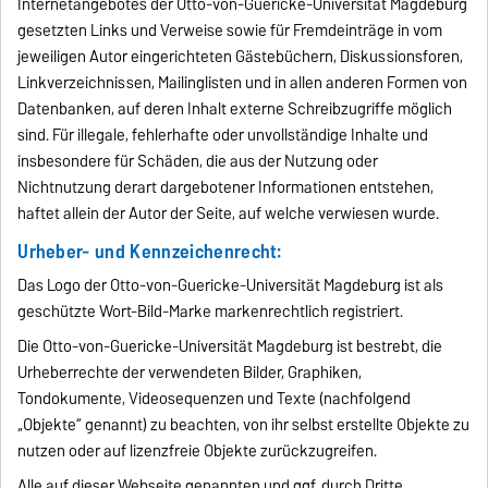
Internetangebotes der Otto-von-Guericke-Universität Magdeburg
gesetzten Links und Verweise sowie für Fremdeinträge in vom
jeweiligen Autor eingerichteten Gästebüchern, Diskussionsforen,
Linkverzeichnissen, Mailinglisten und in allen anderen Formen von
Datenbanken, auf deren Inhalt externe Schreibzugriffe möglich
sind. Für illegale, fehlerhafte oder unvollständige Inhalte und
insbesondere für Schäden, die aus der Nutzung oder
Nichtnutzung derart dargebotener Informationen entstehen,
haftet allein der Autor der Seite, auf welche verwiesen wurde.
Urheber- und Kennzeichenrecht:
Das Logo der Otto-von-Guericke-Universität Magdeburg ist als
geschützte Wort-Bild-Marke markenrechtlich registriert.
Die Otto-von-Guericke-Universität Magdeburg ist bestrebt, die
Urheberrechte der verwendeten Bilder, Graphiken,
Tondokumente, Videosequenzen und Texte (nachfolgend
„Objekte“ genannt) zu beachten, von ihr selbst erstellte Objekte zu
nutzen oder auf lizenzfreie Objekte zurückzugreifen.
Alle auf dieser Webseite genannten und ggf. durch Dritte