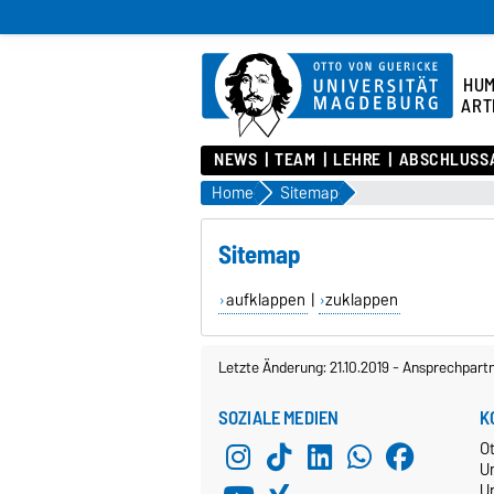
HU
ART
NEWS
TEAM
LEHRE
ABSCHLUSSA
Home
Sitemap
Sitemap
aufklappen
|
zuklappen
Letzte Änderung: 21.10.2019
-
Ansprechpart
SOZIALE MEDIEN
K
O
U
Un