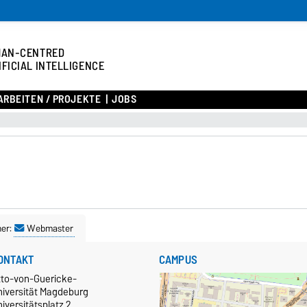
MAN-CENTRED
IFICIAL INTELLIGENCE
RBEITEN / PROJEKTE
JOBS
ner:
Webmaster
ONTAKT
CAMPUS
tto-von-Guericke-
niversität Magdeburg
iversitätsplatz 2