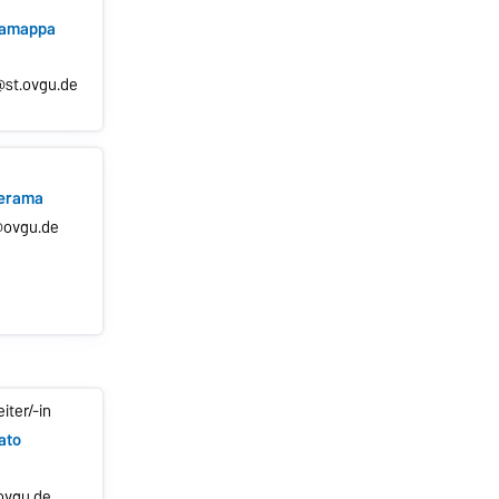
dramappa
st.ovgu.de
eerama
@ovgu.de
iter/-in
cato
ovgu.de