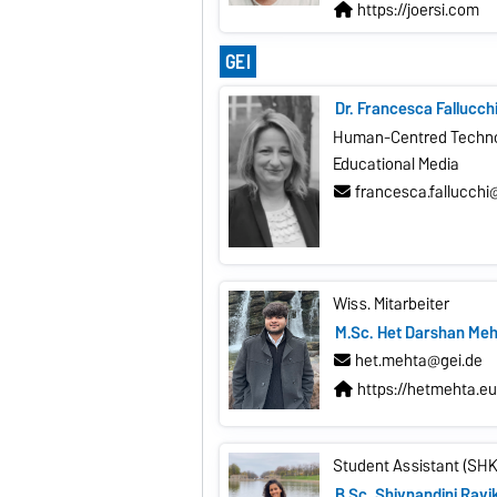
https://joersi.com
GEI
Dr. Francesca Fallucch
Human-Centred Technol
Educational Media
francesca.fallucchi
Wiss. Mitarbeiter
M.Sc. Het Darshan Me
het.mehta@gei.de
https://hetmehta.eu
Student Assistant (SHK
B.Sc. Shivnandini Rav