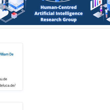
William De
u.de
deluca.de/