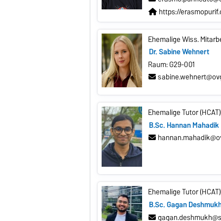
https://erasmopurif
Ehemalige Wiss. Mitarbe
Dr. Sabine Wehnert
Raum: G29-001
sabine.wehnert@ov
Ehemalige Tutor (HCAT)
B.Sc. Hannan Mahadik
hannan.mahadik@o
Ehemalige Tutor (HCAT)
B.Sc. Gagan Deshmuk
gagan.deshmukh@st