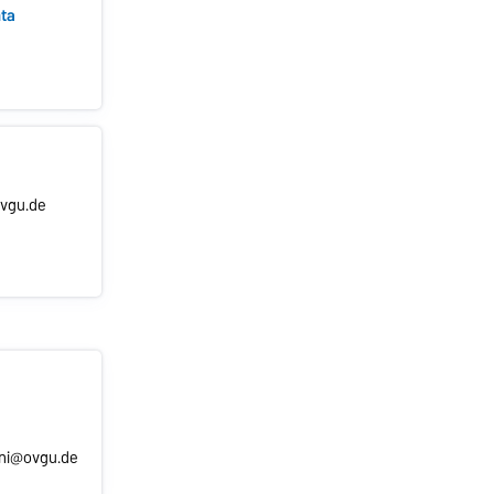
hta
ovgu.de
ini@ovgu.de