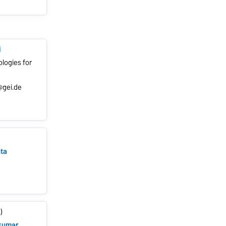
i
ogies for
@gei.de
hta
)
ikumar