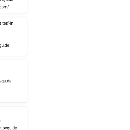
.com/
iter/-in
gu.de
vgu.de
h
.ovgu.de