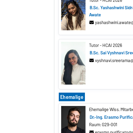
Tutor - HCAI 2026
B.Sc. Yashashwini Si
Awate
yashashwini.awate@
Tutor - HCAI 2026
B.Sc. Sai Vyshnavi Sr
vyshnavi.sreerama
Ehemalige
Ehemalige Wiss. Mitarbe
Dr.-Ing. Erasmo Purifi
Raum: G29-001
erasmo.purificato@