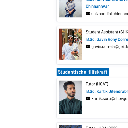
Chinnannvar
shivnandini.chinna
Student Assistant (SHK
B.Sc. Gavin Rony Corre
gavin.correia@gei.d
Studentische Hilfskraft
Tutor (HCAT)
B.Sc. Kartik Jitendrab
kartik.suru@st.ovgu