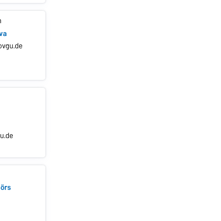
n
ova
ovgu.de
gu.de
Jörs
e