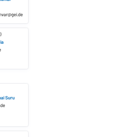
nnvar@gei.de
)
ia
e
hai Suru
.de