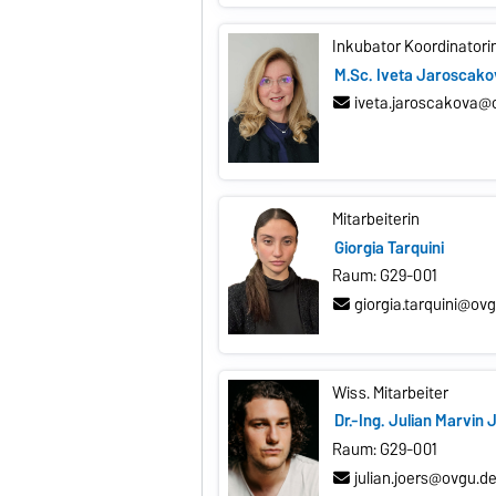
Inkubator Koordinatori
M.Sc. Iveta Jaroscak
iveta.jaroscakova@
Mitarbeiterin
Giorgia Tarquini
Raum: G29-001
giorgia.tarquini@ov
Wiss. Mitarbeiter
Dr.-Ing. Julian Marvin 
Raum: G29-001
julian.joers@ovgu.d